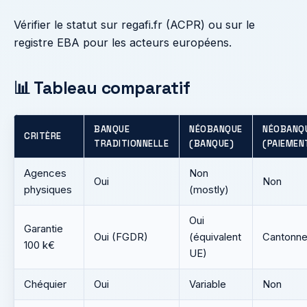
Vérifier le statut sur regafi.fr (ACPR) ou sur le
registre EBA pour les acteurs européens.
📊 Tableau comparatif
BANQUE
NÉOBANQUE
NÉOBANQ
CRITÈRE
TRADITIONNELLE
(BANQUE)
(PAIEMEN
Agences
Non
Oui
Non
physiques
(mostly)
Oui
Garantie
Oui (FGDR)
(équivalent
Cantonn
100 k€
UE)
Chéquier
Oui
Variable
Non